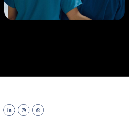
Treatments
Congestive Heart