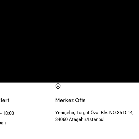
leri
Merkez Ofis
Yenişehir, Turgut Özal Blv. NO:36 D:14,
 - 18:00
34060 Ataşehir/İstanbul
alı