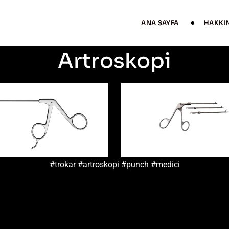
ANA SAYFA
HAKKI
Artroskopi
#trokar #artroskopi #punch #medici