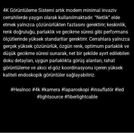
4K Görüntüleme Sistemi artık modern minimal invaziv
cerrahilerde yaygın olarak kullanılmaktadır. “Netlik” elde
etmek yalnızca çözünürlükten fazlasını gerektirir; keskinlik,
renk doğruluğu, parlaklık ve gecikme süresi gibi performans
ölçütlerinde yüksek standartlar gerektirir. Cerrahlara yalnızca
gerçek yüksek çözünürlük, özgün renk, optimum parlaklık ve
düşük gecikme süresi sunarak, net bir şekilde ayırt edilebilen
doku detayları, uygun parlaklıkta görüş alanları, rahat
görüntüleme ve akıcı el-göz koordinasyonu içeren yüksek
kaliteli endoskopik görüntüler sağlayabiliriz.
#Healnoc #4k #kamera #laparoskopi #insuflatör #led
#lightsource #fiberlightcable
4k laparoskopi sistemi ataşehir istanbul medikal endoskopi
kapalı ameliyat