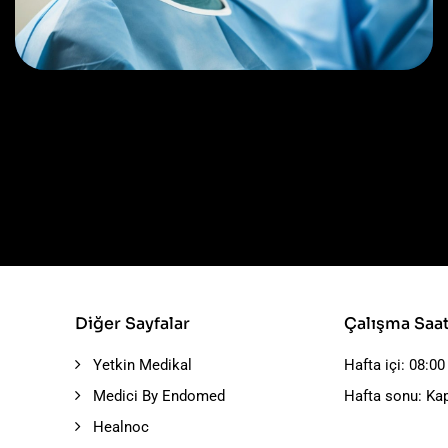
Osteopaths
Advices & Checkup
Diğer Sayfalar
Çalışma Saat
Yetkin Medikal
Hafta içi: 08:00
Medici By Endomed
Hafta sonu: Kap
Healnoc