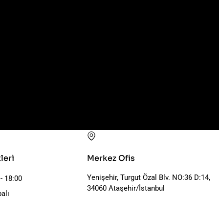
leri
Merkez Ofis
Yenişehir, Turgut Özal Blv. NO:36 D:14,
 - 18:00
34060 Ataşehir/İstanbul
alı