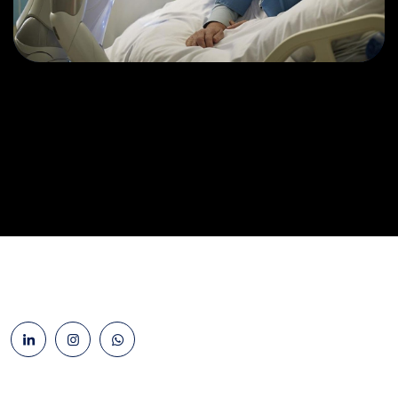
Osteopaths
Abdominal Aneurysm